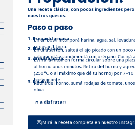
Una receta clásica, con pocos ingredientes pero
nuestros quesos.
Paso a paso
1. Prepará la masa:
En un bowl incorporá harina, agua, sal, levadura
reposar 1 hora.
2. Hacé la salsa:
En una sartén, salteá el ajo picado con un poco 
salpimentá y condimentá con orégano. Cociná a
3. Armá la pizza:
Estirá la masa en forma circular sobre una placa
al horno unos minutos. Retirá del horno y agreg
(250 °C o al máximo que dé tu horno) por 7–10 
burbujeante.
3. Finalizá:
Retirá del horno, sumá rodajas de tomate, unos 
oliva.
¡Y a disfrutar!
¡Mirá la receta completa en nuestro Instag